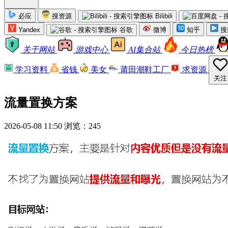
必应
搜资源
Bilibili
Yandex
谷歌
微博
知乎
搜
关于网站
游戏中心
AI集合站
今日热榜
学习资料
省钱
美女
莆田潮鞋工厂
求资源
关注
流量置换方案
2026-05-08 11:50
浏览：245